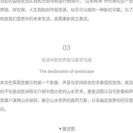
当前的国际政治实践和社会体制运行困境中，“山水精神”所代表的这一世
界观、存在观、人生观和创作观资源，似乎可以提供一种新的可能。为了
构筑我们意愿中的未来生活，亟需重新将之激活。
03
促进中欧世界观与美学沟通
The declaration of landscape
本次在莱茵宫展示的是一个影像、声音与空间结合的多重感知现场，其目
的不仅是向欧洲观众介绍中国古老的山水艺术，更是试图以当代影像和声
音媒介演绎山水经验，展示山水世界的森然万象，以及幽远寂寥的时空意
识。
▼展览图