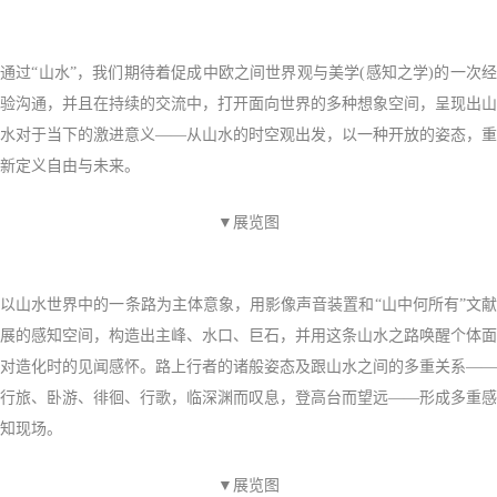
通过“山水”，我们期待着促成中欧之间世界观与美学(感知之学)的一次经
验沟通，并且在持续的交流中，打开面向世界的多种想象空间，呈现出山
水对于当下的激进意义——从山水的时空观出发，以一种开放的姿态，重
新定义自由与未来。
▼展览图
以山水世界中的一条路为主体意象，用影像声音装置和“山中何所有”文献
展的感知空间，构造出主峰、水口、巨石，并用这条山水之路
唤醒个体面
对造化时的见闻感怀。路上行者的诸般姿态及跟山水之间的多重关系——
行旅、卧游、徘徊、行歌
，临深渊而叹息，登高台而望远——形成多重感
知现场。
▼展览图