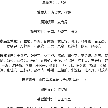
总策划：
高世强
策展人：
唐晓林、张婷
展览统筹：
夏商周
策展执行：
吴穹、孙晓宇、张立
参展艺术家：
高世强、陈璇、范献鑫、黄佳怡、蒋奔、林祚雄、吕艺杰、
孙晓宇、万梦圆、汪嘉欣、王晨、吴穹、张诚林、张立、张抒言
展览团队：
王剑红、张抒言、蔡可成、陈璇、窦亚杰、樊金琪、蒋奔、赵
怡、郑悦、薛佳音、朱羚、秦晨茹、王洋、杨书妤、陈卫青、李天行、赵
一璇、沈昳楠、李昂、段官来、张耀玮、孙叶凡、陈熠诺、杨凯、黄敬
涛、张佳乐、王舒燕、曹梅清、韩媛、王怡航、朱沈钰、杜润凡、林芝卉
展览宣传：
中国美术学院宣传部融媒体中心
空间设计：
罗晓楠
视觉设计：
非白工作室