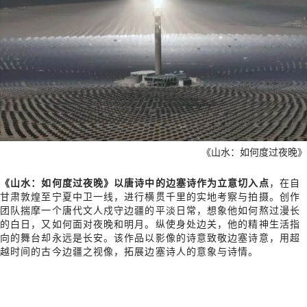
《山水：如何度过夜晚》
《山水：如何度过夜晚》以唐诗中的边塞诗作为立意切入点
，在自
甘肃敦煌至宁夏中卫一线，进行横贯千里的实地考察与拍摄。创作
团队揣摩一个唐代文人戍守边疆的平淡日常，想象他如何熬过漫长
的白日，又如何面对夜晚和明月。纵使身处边关，他的精神生活指
向的舞台却永远是长安。该作品以影像的诗意致敬边塞诗意，用超
越时间的古今边疆之视像，拓展边塞诗人的意象与诗情。