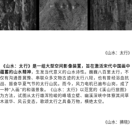
《山水：太行》
《山水：太行》是一组大型空间影像装置，旨在激活宋代中国画中
蕴蓄的山水精神
，生发当代意义的山水诗性。巍巍八百里太行，不
仅有沟通晋冀豫、串联众多文物古迹的太行八陉，也有曾经浴血抗
战、振奋华夏气节的太行山民。而今，风力电机已遍布山岗，成了
一种“入画”的和谐景象。《山水：太行》以范宽的《溪山行旅图》
为方法，试图从太行雄浑险峻的峰墙立壁、幽溪深峡中体察其间草
木滋华、风云变态，歌颂太行之具备万物，横绝太空。
《山水：拂晓》