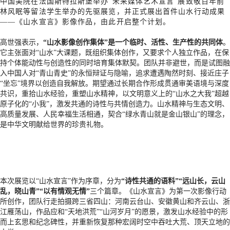
中国美院在法国斯特拉斯堡举办“未来媒体艺术宣言”展致敬百年前
林风眠等留法学生举办的先驱展览，并正式展出首件山水行动成果
——《山水宣言》影像作品，由此开启整个计划。
高世强表示，
“山水影像创作集体”是一个临时、活性、生产性的共同体
。
它主张面对“山水”大课题，既组织集体创作，又要求个人独立作品，在保
持个体能动性与创造性的同时培育集体默契。团队并非避世，而是试图融
入中国人对“青山青史”的永恒辩证与隐喻，追求遭遇陶然时刻、接近庄子
“坐忘”境界以创造自我解放。期望通过长期合作形成贯通审美语境与深度
共识，重拾山水经验，重塑山水精神，以文明意义上的“山水之大我”超越
原子化的“小我”，激发共通的诗性与共情创造力。山水精神与生态文明、
高质量发展、人民幸福生活相通，契合“绿水青山就是金山银山”的理念，
是中华文明献给世界的珍贵礼物。
本次展览以“山水宣言”作为序章，分为
“诗性共通的语料”“远山长，云山
乱，晓山青”“以有情观无情”
三个篇章。《山水宣言》为第一次影像行动
所创作，团队行走拍摄跨三省四山：河南云台山、安徽黄山和齐云山、浙
江雁荡山，作品应和“天地洪荒”“山河岁月”的愿景，激发山水经验中的形
而上玄思和纪念碑性，并重新恢复那种宏阔时空中吞吐大荒、顶天立地的