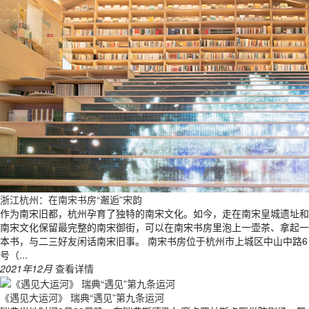
浙江杭州：在南宋书房“邂逅”宋韵
作为南宋旧都，杭州孕育了独特的南宋文化。如今，走在南宋皇城遗址和
南宋文化保留最完整的南宋御街，可以在南宋书房里泡上一壶茶、拿起一
本书，与二三好友闲话南宋旧事。 南宋书房位于杭州市上城区中山中路6
号（...
2021年12月
查看详情
《遇见大运河》 瑞典“遇见”第九条运河