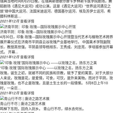
瑞典当地时间8月23日晚，在瑞典斯德歌尔摩卡罗林斯卡医学院剧场，舞
蹈剧场《遇见大运河》成功公演。这是《遇见大运河》“世界运河遇见之
旅”继中国大运河、法国米迪运河、德国基尔运河、埃及苏伊士运河、希
腊科林斯运...
2021年12月
查看详情
济南平阴：印象·玫瑰—国际玫瑰展示中心开馆
4月30日，印象·玫瑰—国际玫瑰展示中心开馆暨当代艺术与植物艺术跨界
展开幕仪式在济南市平阴县云谷玫瑰产业基地举行。 中国美术学院副院
长、教授高世强，平阴县领导杨旭东、王秀成、刘忠亮、李培振参加开幕
式。 开幕...
2021年12月
查看详情
“印象·玫瑰”国际玫瑰展示中心 ——以玫瑰之名，扬东方之美
玫瑰，诞生之初，就被不同的民族和宗教，赋予了爱的寓意。对于大部分
人来说，玫瑰是花，是爱情，可食，可饮，是外来美物。而对于平阴，玫
瑰是玫瑰，也不止是玫瑰，且是土生土长的一段情愫。 5月8日上午10
时，一朵巨...
2021年12月
查看详情
青山行不尽 | 唐诗之路艺术展
鸣棹下东阳，回舟入剡乡。 青山行不尽，绿水去何长。