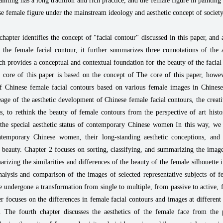
inting has a long tradition and rich practice, and the female figure in painting
se female figure under the mainstream ideology and aesthetic concept of society
t chapter identifies the concept of "facial contour" discussed in this paper, and 
 the female facial contour, it further summarizes three connotations of the
ich provides a conceptual and contextual foundation for the beauty of the facial 
 core of this paper is based on the concept of The core of this paper, howev
of Chinese female facial contours based on various female images in Chinese 
eage of the aesthetic development of Chinese female facial contours, the creat
cs, to rethink the beauty of female contours from the perspective of art histo
 the special aesthetic status of contemporary Chinese women In this way, we 
ontemporary Chinese women, their long-standing aesthetic conceptions, and t
to beauty. Chapter 2 focuses on sorting, classifying, and summarizing the ima
arizing the similarities and differences of the beauty of the female silhouette in
alysis and comparison of the images of selected representative subjects of fe
ve undergone a transformation from single to multiple, from passive to active,
r focuses on the differences in female facial contours and images at different
y. The fourth chapter discusses the aesthetics of the female face from the p