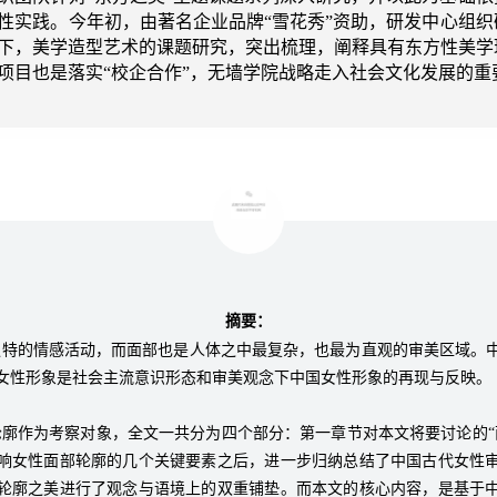
性实践。今年初，由著名企业品牌“雪花秀”资助，研发中心组
下，美学造型艺术的课题研究，突出梳理，阐释具有东方性美学
项目也是落实“校企合作”，无墙学院战略走入社会文化发展的重
摘要：
独特的情感活动，而面部也是人体之中最复杂，也最为直观的审美区域。
女性形象是社会主流意识形态和审美观念下中国女性形象的再现与反映。
廓作为考察对象，全文一共分为四个部分：第一章节对本文将要讨论的“
响女性面部轮廓的几个关键要素之后，进一步归纳总结了中国古代女性
轮廓之美进行了观念与语境上的双重铺垫。而本文的核心内容，是基于