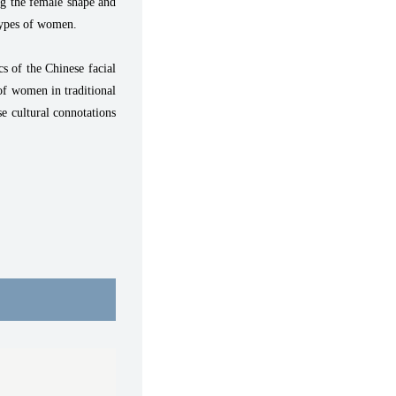
ng the female shape and
 types of women.
cs of the Chinese facial
 of women in traditional
se cultural connotations