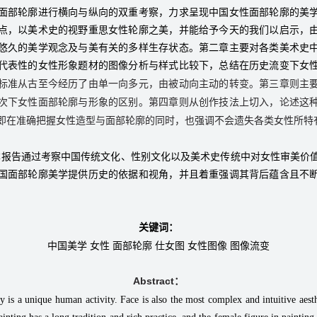
面部轮廓进行横向与纵向的双重考察，力求呈现中国女性面部轮廓的美
点，以美术史的视野重思女性轮廓之美，并能给予今天的我们以启示，
悠久的美学观念及与美有关的多样生存状态。第二章主要对各类美术史
代表性的女性形象题材的图像分析与样式比较下，总结在历史流变下女
标准从古至今经历了由单一向多元，由被动向主动的转变。第三章则主
次下女性面部轮廓与形象的区别。第四章则从创作技法上切入，论述这
即在准确把握女性造型与面部轮廓的同时，也强调不会遗失各类女性所特
本报告通过考察中国传统文化、性别文化以及美术史传统中对女性审美价
国面部轮廓美学提供历史的依据和视角，并且着重强调其背后蕴含且不
关键词：
中国美学 女性 面部轮廓 仕女图 女性图像 图像流变
Abstract：
ty is a unique human activity. Face is also the most complex and intuitive aest