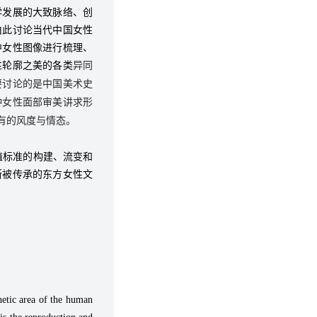
学发展的大致脉络、创
由此讨论当代中国女性
中女性图像进行梳理、
性轮廓之美的各类
异同
要讨论的是中国美术史
种女性面部审美讲求形
有的风度与情态。
值标准的构建、流变和
断被传承的东方女性文
hetic area of the human