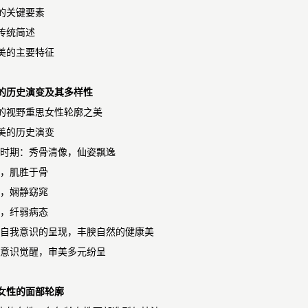
的关键要素
传统简述
美的主要特征
的历史演变及其多样性
的视野重思女性轮廓之美
美的历史演变
朝时期：秀骨清像，仙姿飘逸
艳，肌胜于骨
实，娴静窈窕
瘦，纤弱病态
性自我意识的呈现，丰腴自然的健康美
体意识觉醒，审美多元纷呈
女性的面部轮廓