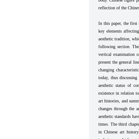
body. Chinese figure pa
reflection of the Chine
In this paper, the firs
key elements affecting
aesthetic tradition, wh
following section. The
vertical examination 
present the general lin
changing characteristi
today, thus discussing
aesthetic status of c
existence in relation 
art histories, and summ
changes through the an
aesthetic standards ha
times. The third chapte
in Chinese art histor