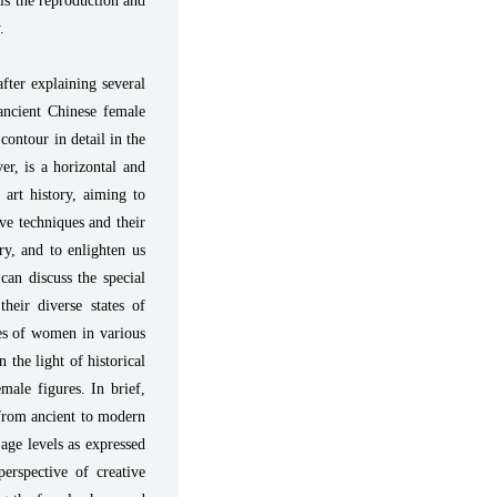
 is the reproduction and
.
after explaining several
 ancient Chinese female
contour in detail in the
er, is a horizontal and
art history, aiming to
ive techniques and their
ry, and to enlighten us
can discuss the special
heir diverse states of
ges of women in various
 the light of historical
male figures. In brief,
 from ancient to modern
 age levels as expressed
erspective of creative