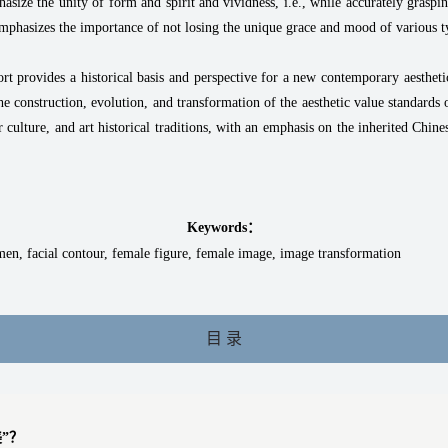
asize the unity of form and spirit and vividness, i.e., while accurately graspi
o emphasizes the importance of not losing the unique grace and mood of various
ort provides a historical basis and perspective for a new contemporary aestheti
e construction, evolution, and transformation of the aesthetic value standards
 culture, and art historical traditions, with an emphasis on the inherited Chine
.
Keywords：
men, facial contour, female figure, female image, image transformation
目 录
”？