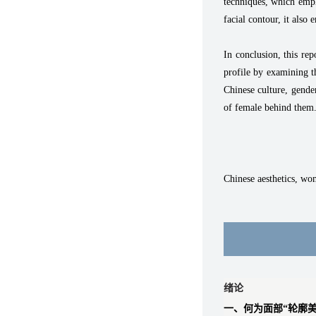
techniques, which emph
facial contour, it als
In conclusion, this rep
profile by examining th
Chinese culture, gender
of female behind them
Chinese aesthetics, wo
绪论
一、何为面部“轮廓美