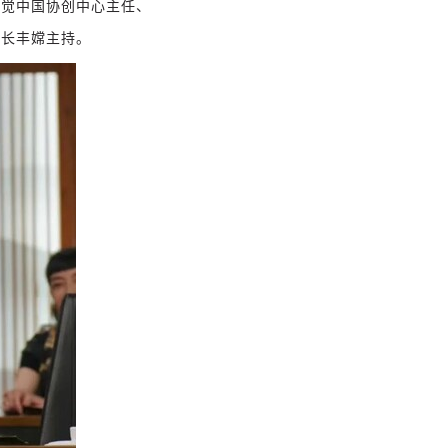
视
觉中国协创中心主任、
书长丰嫦主持。