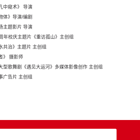
《孔中窥术》 导演
转物体》导演/编剧
秀场主题影片 导演
90周年校庆主题片《重访孤山》主创组
五水共治》主题片 主创组
者》 摄影师
项目大型歌舞剧《遇见大运河》多媒体影像创作 主创组
故事广告片 主创组